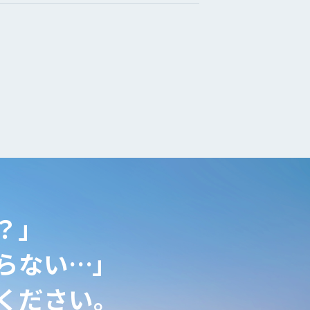
？」
らない…」
ください。