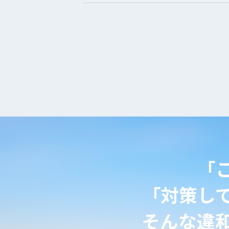
「
「対策し
そんな違